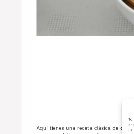
To 
and
Aquí tienes una receta clásica de
crem
us 