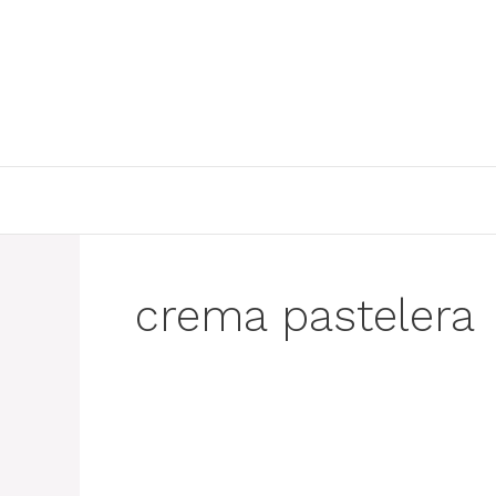
Skip
to
content
crema pastelera