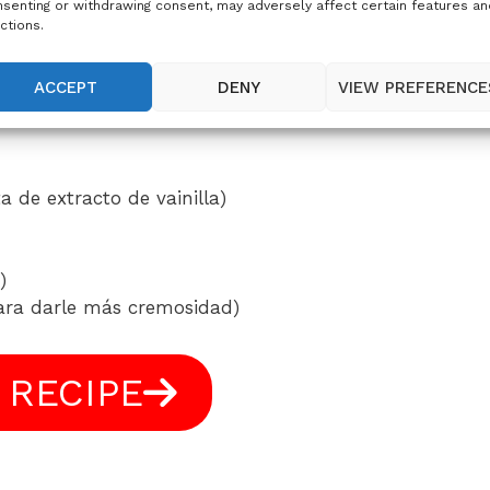
le un toque extra de sabor a tus postres.
senting or withdrawing consent, may adversely affect certain features an
ctions.
ACCEPT
DENY
VIEW PREFERENCE
ta de extracto de vainilla)
)
para darle más cremosidad)
 RECIPE